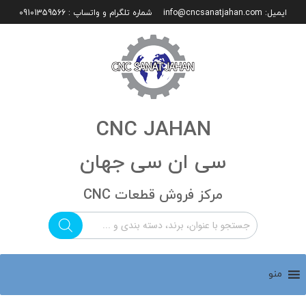
ایمیل:
info@cncsanatjahan.com
شماره تلگرام و واتساپ : 09101359566
CNC JAHAN
سی ان سی جهان
مرکز فروش قطعات CNC
منو