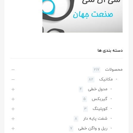
دسته بندی ها
محصولات
217
مکانیک
82
مدول خطی
4
گیربکس
5
کوپلینگ
3
شفت پایه دار
8
ریل و واگن خطی
7