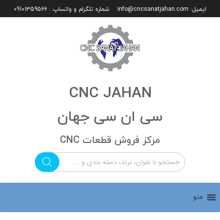
ایمیل:
info@cncsanatjahan.com
شماره تلگرام و واتساپ : 09101359566
CNC JAHAN
سی ان سی جهان
مرکز فروش قطعات CNC
منو