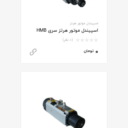
اسپیندل موتور هرتز
اسپیندل موتور هرتز سری HMB
(0 نظر)
0
تومان
دانلود کاتالوگ