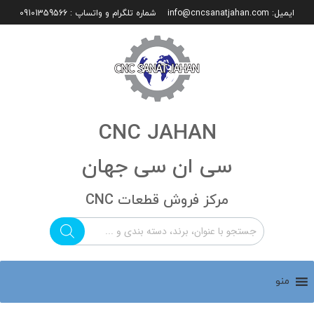
ایمیل:
info@cncsanatjahan.com
شماره تلگرام و واتساپ : 09101359566
CNC JAHAN
سی ان سی جهان
مرکز فروش قطعات CNC
منو