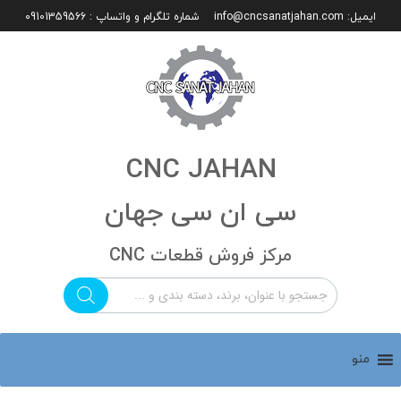
ایمیل:
info@cncsanatjahan.com
شماره تلگرام و واتساپ : 09101359566
CNC JAHAN
سی ان سی جهان
مرکز فروش قطعات CNC
منو