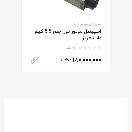
اسپیندل موتور هرتز
اسپیندل موتور تول چنج 5.5 کیلو
وات هرتز
(0 نظر)
180,000,000
تومان
برای استعلام 
برای
استعلام قیمت
مشاوره رایگان
و خرید محصول
با ما تماس بگیرید