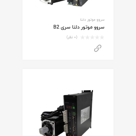
سروو موتور دلتا
سروو موتور دلتا سری B2
(0 نظر)
برای استعلام قیمت تماس بگیرید