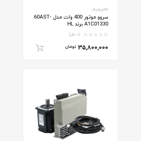
الکترونیک
سروو موتور 400 وات مدل 60AST-
A1C01330 برند HL
(0 نظر)
35,800,000
تومان
افزودن به سبد خ