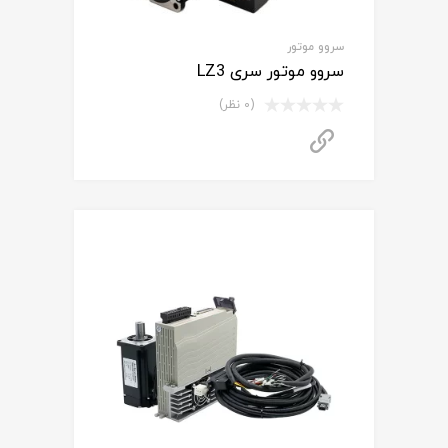
سروو موتور
سروو موتور سری LZ3
(0 نظر)
برای استعلام قیمت تماس بگیرید