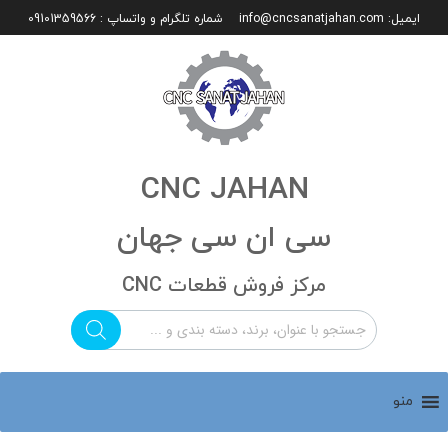
ایمیل:
info@cncsanatjahan.com
شماره تلگرام و واتساپ : 09101359566
CNC JAHAN
سی ان سی جهان
مرکز فروش قطعات CNC
منو