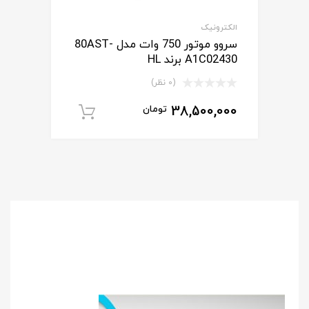
الکترونیک
سروو موتور 750 وات مدل 80AST-
A1C02430 برند HL
(0 نظر)
38,500,000
تومان
افزودن به سبد خ
برای
استعلام قیمت
مشاوره رایگان
و خرید محصول
با ما تماس بگیرید