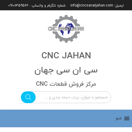
ایمیل:
info@cncsanatjahan.com
شماره تلگرام و واتساپ : 09101359566
CNC JAHAN
سی ان سی جهان
مرکز فروش قطعات CNC
منو