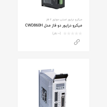
میکرو درایور استپ موتور 2 فاز
میکرو درایور دو فاز مدل CWD860H
(0 نظر)
برای استعلام قیمت تماس بگیرید