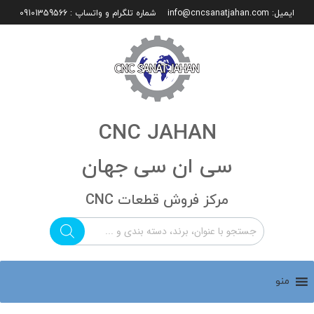
ایمیل:
info@cncsanatjahan.com
شماره تلگرام و واتساپ : 09101359566
CNC JAHAN
سی ان سی جهان
مرکز فروش قطعات CNC
منو