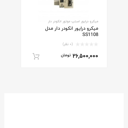
میکرو درایور استپ موتور انکودر دار
میکرو درایور انکودر دار مدل
SS1108
(0 نظر)
26,500,000
تومان
افزودن به سبد خ
برای
استعلام قیمت
مشاوره رایگان
و خرید محصول
با ما تماس بگیرید