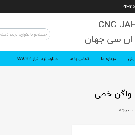
CNC JA
ان سی جهان
زش
درباره ما
تماس با ما
دانلود نرم افزار MACH3
 واگن خطی
 نتیجه