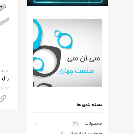
ریل و وا
ریل و 
دسته بندی ها
محصولات
217
فروش ویژه اینورتر
3