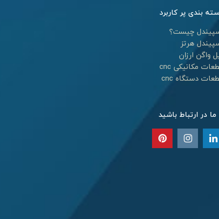
ته بندی پر کاربرد
پیندل چیست؟
پیندل هرتز
ل واگن ارزان
عات مکانیکی cnc
عات دستگاه cnc
 ما در ارتباط باشید