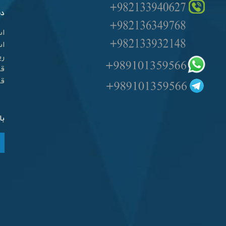
دس
اس
اس
ری
قط
قط
با