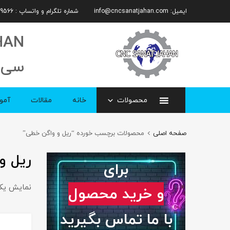
ایمیل:
info@cncsanatjahan.com
شماره تلگرام و واتساپ : 09101359566
HAN
سی 
استعلام قیمت
محصولات
خانه
مقالات
آمو
صفحه اصلی
محصولات برچسب خورده “ریل و واگن خطی”
مشاوره رایگان
ریل و
برای
نمایش یک
و خرید محصول
با ما تماس بگیرید