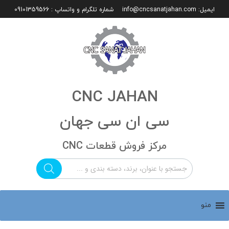
ایمیل:
info@cncsanatjahan.com
شماره تلگرام و واتساپ : 09101359566
CNC JAHAN
سی ان سی جهان
مرکز فروش قطعات CNC
منو