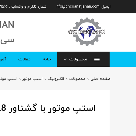
ایمیل:
info@cncsanatjahan.com
شماره تلگرام و واتساپ : 09101359566
HAN
سی 
محصولات
خانه
مقالات
آمو
صفحه اصلی
محصولات
الکترونیک
استپ موتور
استپ موتور 2 فاز
استپ موتور با گشتاور 28 کیلوگرم بر سانتی متر