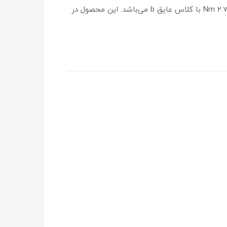
ولتاژ نامی استپ موتور با گشتاور 28 کیلوگرم 12.8 ولت و جریان آن 3 آمپر است. اندازه فلنچ 57*57 میلی متر و ترک آن 2.7 Nm با کلاس عایق b می‌باشد. این محصول در