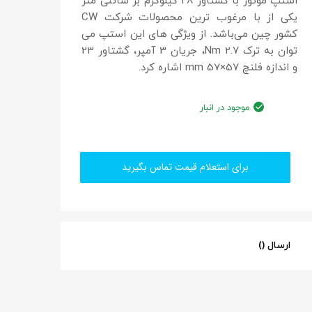
استپ موتور با گشتاور 28 کیلوگرم بر سانتی متر
یکی از با مرغوب ترین محصولات شرکت CW
کشور چین می‌باشد. از ویژگی های این استپ می
توان به ترک 2.7 Nm، جریان 3 آمپر، گشتاور 23
و اندازه فلنچ mm 57×57 اشاره کرد.
موجود در انبار
برای استعلام قیمت تماس بگیرید
ارسال ()