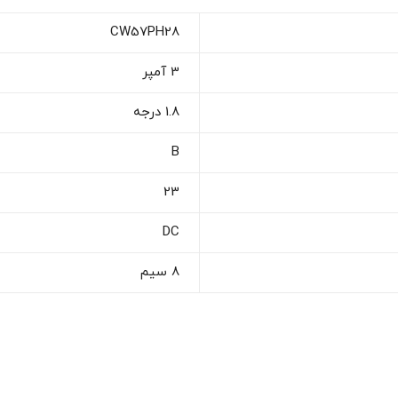
CW57PH28
3 آمپر
1.8 درجه
B
23
DC
8 سیم