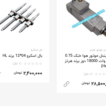
ل موتور هرتز
بال اسکرو
اسپیندل موتور هوا خنک 0.75
بال اسکرو 04*12 برند HL
کیلو وات 18000 دور برند هرتز
(0 نظر)
2,400,000
تومان
(0 نظر)
ت تماس بگیرید
28,500
تومان
دانلود کاتالوگ