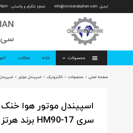
ایمیل:
info@cncsanatjahan.com
شماره تلگرام و واتساپ : 09101359566
HAN
سی 
محصولات
خانه
مقالات
آمو
صفحه اصلی
محصولات
الکترونیک
اسپیندل موتور
اسپیندل 
سری HM90-17 برند هرتز (HERTZ)