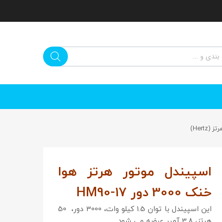
اسپیندل موتور هرتز هوا
خنک 3000 دور HM90-17
این اسپیندل با توان 1.5 کیلو وات، 3000 دور، 50
هرتز، 3.8 آمپر عرضه می شود