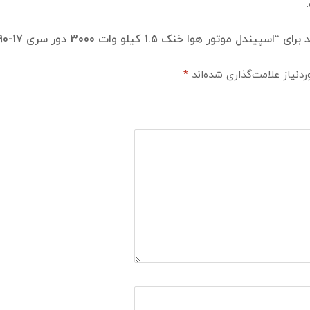
1. کیلو وات 3000 دور سری HM90-17 برند هرتز (HERTZ)”
نیاز علامت‌گذاری شده‌اند
*