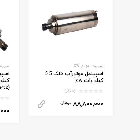
اسپیندل موتور CW
اسپیند
اسپیندل موتورآب خنک 5.5
کیلو وات cw
(Hertz)
(0 نظر)
88,800,000
تومان
برای استعلام قیم
,000