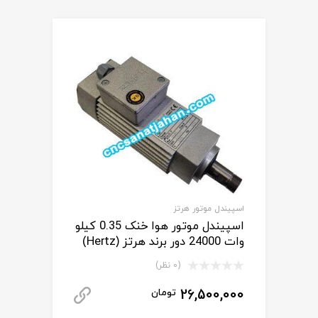
اسپیندل موتور هرتز
اسپیندل موتور هوا خنک 0.35 کیلو
وات 24000 دور برند هرتز (Hertz)
(0 نظر)
26,500,000
تومان
دانلود کاتالوگ