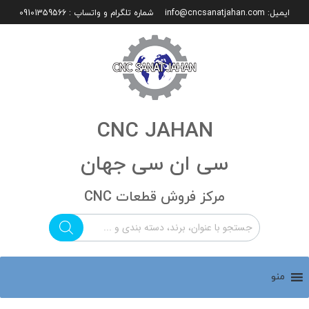
ایمیل:
info@cncsanatjahan.com
شماره تلگرام و واتساپ : 09101359566
CNC JAHAN
سی ان سی جهان
مرکز فروش قطعات CNC
منو