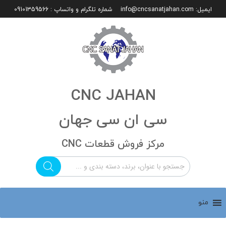
ایمیل:
info@cncsanatjahan.com
شماره تلگرام و واتساپ : 09101359566
CNC JAHAN
سی ان سی جهان
مرکز فروش قطعات CNC
منو