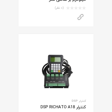
(0 نظر)
برای استعلام قیمت تماس بگیرید
کنترلر DSP
کنترلر DSP RICHATO A18