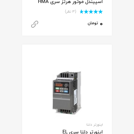
اسپیندل موتور هرتز سری HMA
(3 نظر)
نمره
4.67
0
تومان
از 5
دانلود کاتالوگ
اینورتر دلتا
اینورتر دلتا سری EL