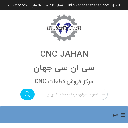
ایمیل:
info@cncsanatjahan.com
شماره تلگرام و واتساپ : 09101359566
CNC JAHAN
سی ان سی جهان
مرکز فروش قطعات CNC
منو