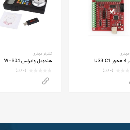
 مچتری
کنترلر مچتری
USB C
هندویل وایرلس WHB04
(0 نظر)
(0 نظر)
برای استعلام قیمت تماس بگیرید
برای استعلام قیمت تم