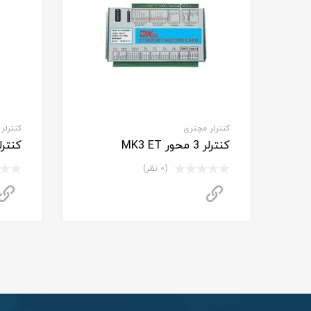
کنترلر مچتری
کنترلر
کنترلر 3 محور MK3 ET
کنترلر 4 محور 1
(0 نظر)
برای استعلام قیمت تماس بگیرید