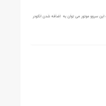
ن 2KW تا 15KW بصورت سه فاز می­‌باشد. از قابلیت این سروو موتور می توان به اضافه شدن انکودر