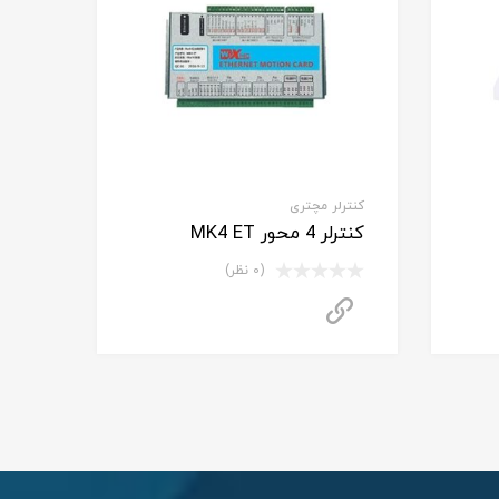
کنترلر مچتری
کنترلر 4 محور MK4 ET
(0 نظر)
اس بگیرید
برای استعلام قیمت تماس بگیرید