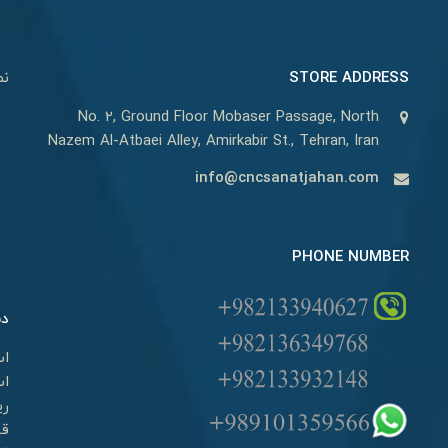
STORE ADDRESS
نم
No. 2, Ground Floor Mobaser Passage, North
Nazem Al-Atbaei Alley, Amirkabir St., Tehran, Iran
info@cncsanatjahan.com
PHONE NUMBER
دس
اس
اس
ری
قط