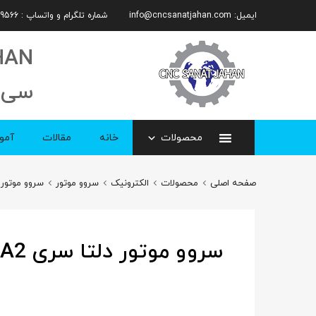
ایمیل:
info@cncsanatjahan.com
شماره تلگرام و واتساپ : 09101359566
HAN
سی 
محصولات
خانه
مقالات
آمو
صفحه اصلی
محصولات
الکترونیک
سروو موتور
سروو موتور د
سروو موتور دلتا سری A2