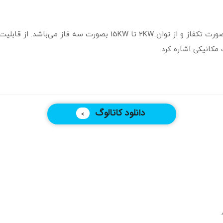
سروو موتور دلتا سری A2 از توان ۱۰۰W تا 1.5KW بصورت تکفاز و از توا
مکانیکی اشاره کرد.
دانلود کاتالوگ