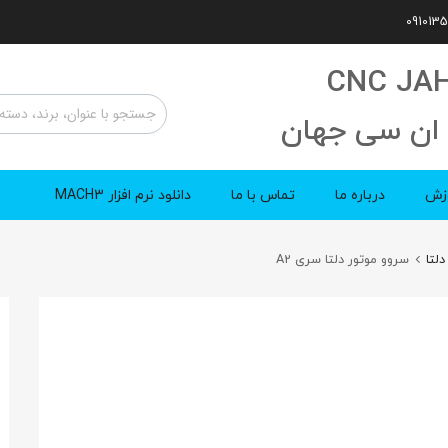
CNC JA
ان سی جهان
زش
درباره ما
تماس با ما
دانلود نرم افزار MACH3
لتا
سروو موتور دلتا سری A2