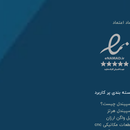
اد اعتماد
ته بندی پر کاربرد
پیندل چیست؟
پیندل هرتز
ل واگن ارزان
عات مکانیکی cnc