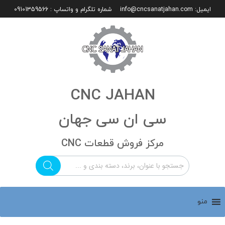
ایمیل:
info@cncsanatjahan.com
شماره تلگرام و واتساپ : 09101359566
CNC JAHAN
سی ان سی جهان
مرکز فروش قطعات CNC
منو