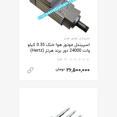
اسپیندل موتور هرتز
اسپیندل موتور هوا خنک 0.35 کیلو
وات 24000 دور برند هرتز (Hertz)
(0 نظر)
26,500,000
تومان
دانلود کاتالوگ