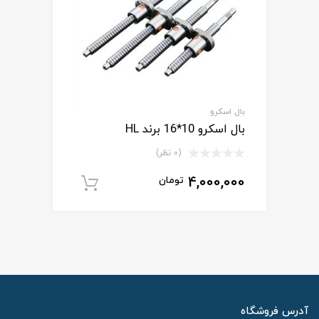
بال اسکرو
بال اسکرو 10*16 برند HL
(0 نظر)
4,000,000
تومان
افزودن به سبد خ
آدرس فروشگاه