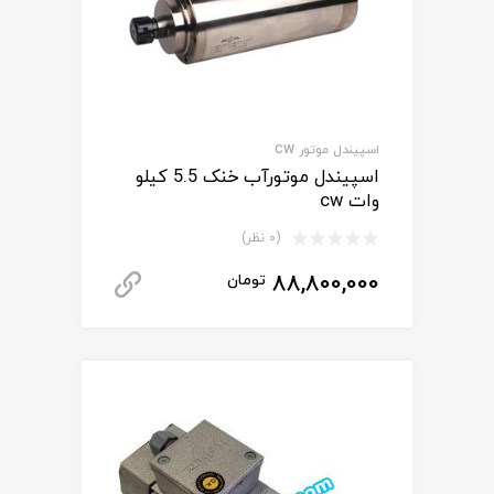
اسپیندل موتور CW
اسپیندل موتورآب خنک 5.5 کیلو
وات cw
(0 نظر)
88,800,000
تومان
برای استعلام 