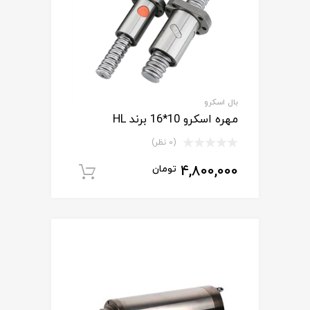
بال اسکرو
مهره اسکرو 10*16 برند HL
(0 نظر)
4,800,000
تومان
افزودن به سبد خ