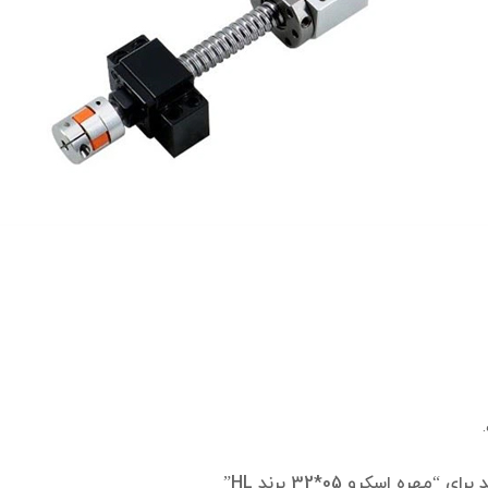
ه اسکرو 05*32 برند HL”