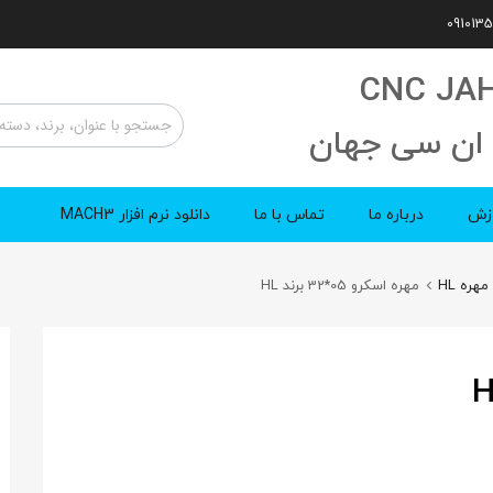
CNC JA
ان سی جهان
زش
درباره ما
تماس با ما
دانلود نرم افزار MACH3
هره HL
مهره اسکرو 05*32 برند HL