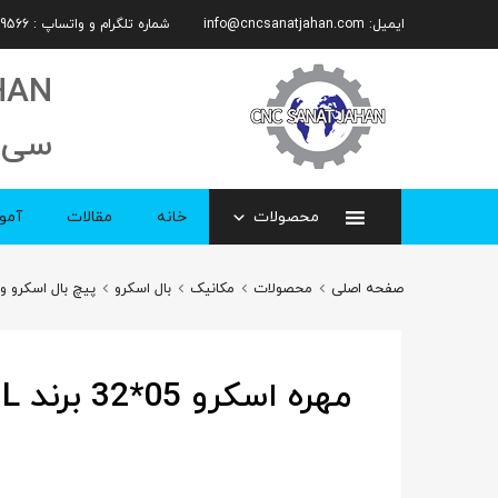
ایمیل:
info@cncsanatjahan.com
شماره تلگرام و واتساپ : 09101359566
HAN
سی 
محصولات
خانه
مقالات
آمو
صفحه اصلی
محصولات
مکانیک
بال اسکرو
پیچ بال اسکرو و م
مهره اسکرو 05*32 برند HL