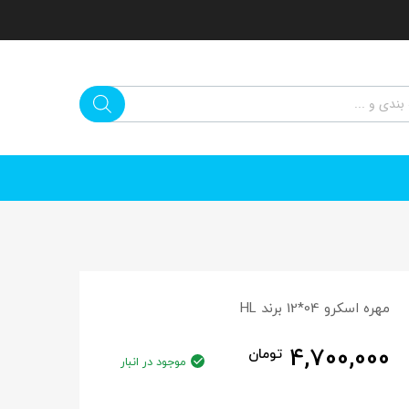
مهره اسکرو 04*12 برند HL
4,700,000
تومان
موجود در انبار