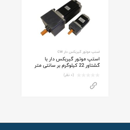
استپ موتور گیربکس دار CW
استپ موتور گیربکس دار با
گشتاور 22 کیلوگرم بر سانتی متر
(0 نظر)
برای استعلام قیمت تماس بگیرید