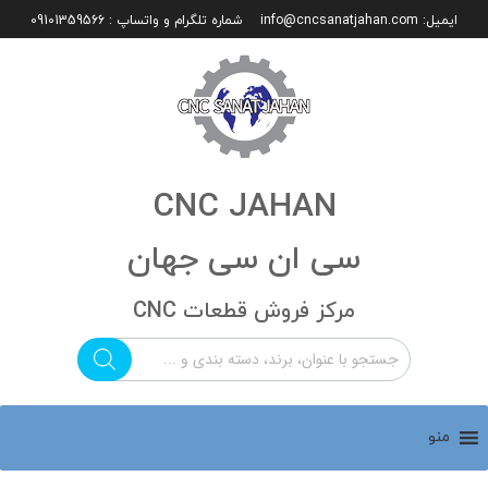
ایمیل:
info@cncsanatjahan.com
شماره تلگرام و واتساپ : 09101359566
CNC JAHAN
سی ان سی جهان
مرکز فروش قطعات CNC
منو