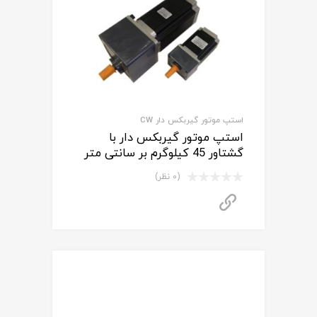
استپ موتور گیربکس دار CW
استپ موتور گیربکس دار با
گشتاور 45 کیلوگرم بر سانتی متر
(0 نظر)
برای استعلام قیمت تماس بگیرید