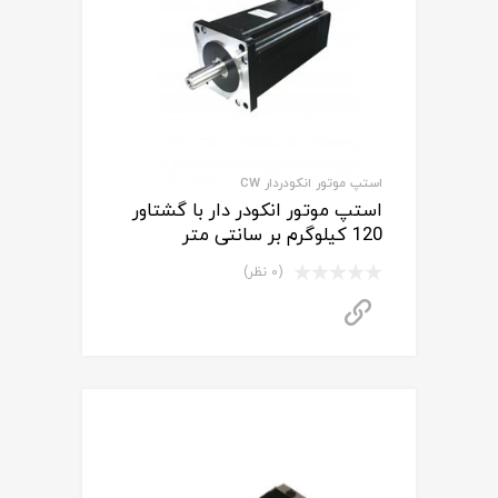
استپ موتور انکودردار CW
استپ موتور انکودر دار با گشتاور
120 کیلوگرم بر سانتی متر
(0 نظر)
برای استعلام قیمت تماس بگیرید