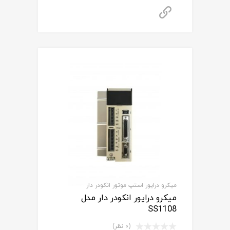
برای استعلام قیمت تماس بگیرید
میکرو درایور استپ موتور انکودر دار
میکرو درایور انکودر دار مدل
SS1108
(0 نظر)