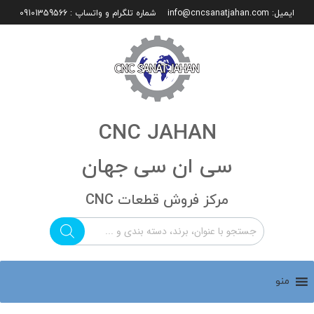
ایمیل:
info@cncsanatjahan.com
شماره تلگرام و واتساپ : 09101359566
CNC JAHAN
سی ان سی جهان
مرکز فروش قطعات CNC
منو