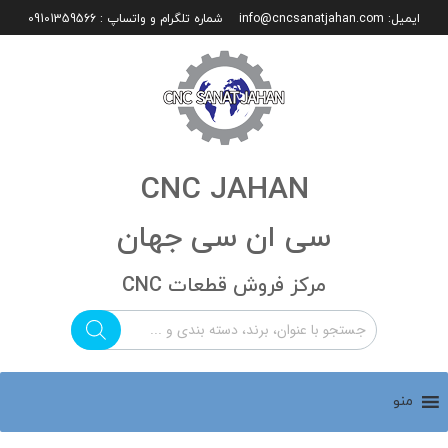
ایمیل:
info@cncsanatjahan.com
شماره تلگرام و واتساپ : 09101359566
CNC JAHAN
سی ان سی جهان
مرکز فروش قطعات CNC
منو