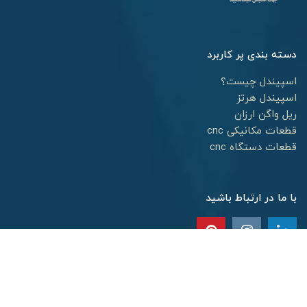
دسته بندی پر کاربرد
اسپیندل چیست؟
اسپیندل هرتز
ریل واگن ارزان
قطعات مکانیکی cnc
قطعات دستگاه cnc
با ما در ارتباط باشید
کپی رایت ©
2026
تمامی حقوق سایت محفوظ است