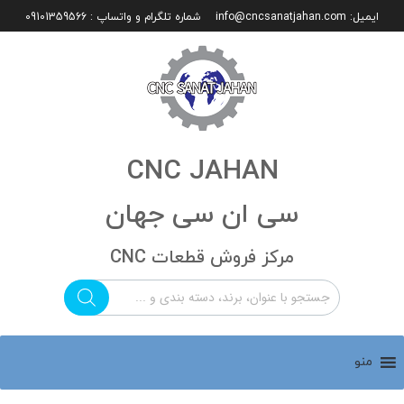
ایمیل:
info@cncsanatjahan.com
شماره تلگرام و واتساپ : 09101359566
CNC JAHAN
سی ان سی جهان
مرکز فروش قطعات CNC
منو