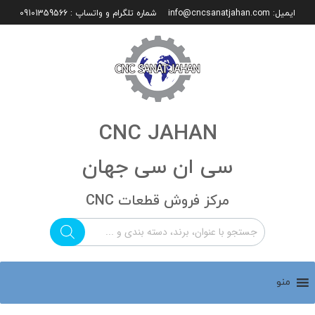
ایمیل:
info@cncsanatjahan.com
شماره تلگرام و واتساپ : 09101359566
CNC JAHAN
سی ان سی جهان
مرکز فروش قطعات CNC
منو