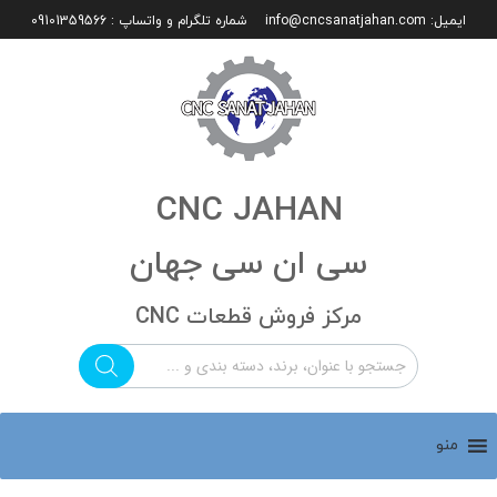
ایمیل:
info@cncsanatjahan.com
شماره تلگرام و واتساپ : 09101359566
CNC JAHAN
سی ان سی جهان
مرکز فروش قطعات CNC
منو