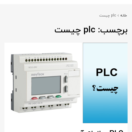
خانه
plc چیست
برچسب:
plc
چیست