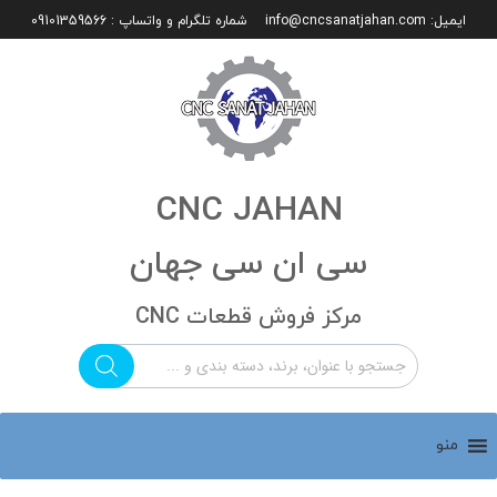
ایمیل:
info@cncsanatjahan.com
شماره تلگرام و واتساپ : 09101359566
CNC JAHAN
سی ان سی جهان
مرکز فروش قطعات CNC
منو