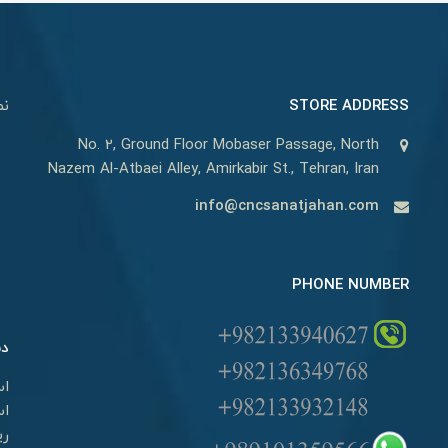
STORE ADDRESS
نم
No. 2, Ground Floor Mobaser Passage, North
Nazem Al-Atbaei Alley, Amirkabir St., Tehran, Iran
info@cncsanatjahan.com
PHONE NUMBER
دس
اس
اس
ری