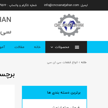
ایمیل:
info@cncsanatjahan.com
شماره تلگرام و واتساپ : 09101359566
HAN
سی 
محصولات
خانه
مقالات
آمو
خانه
انواع قطعات سی ان سی
برچس
برترین دسته بندی ها
فروش ویژه اینورتر