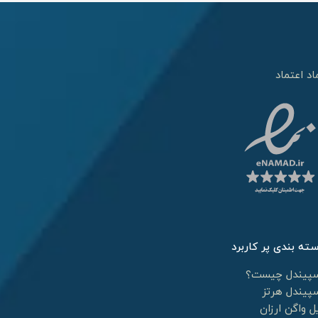
اد اعتماد
ته بندی پر کاربرد
پیندل چیست؟
پیندل هرتز
ل واگن ارزان