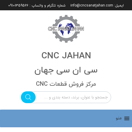
ایمیل:
info@cncsanatjahan.com
شماره تلگرام و واتساپ : 09101359566
CNC JAHAN
سی ان سی جهان
مرکز فروش قطعات CNC
منو